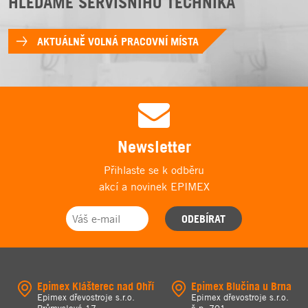
HLEDÁME SERVISNÍHO TECHNIKA
AKTUÁLNĚ VOLNÁ PRACOVNÍ MÍSTA
Newsletter
Přihlaste se k odběru
akcí a novinek EPIMEX
ODEBÍRAT
Epimex Klášterec nad Ohří
Epimex Blučina u Brna
Epimex dřevostroje s.r.o.
Epimex dřevostroje s.r.o.