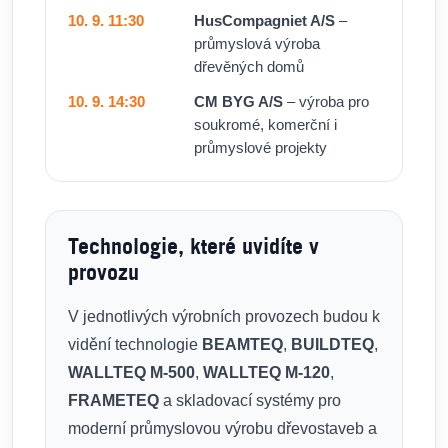
10. 9. 11:30
HusCompagniet A/S
–
průmyslová výroba
dřevěných domů
10. 9. 14:30
CM BYG A/S
– výroba pro
soukromé, komerční i
průmyslové projekty
Technologie, které uvidíte v
provozu
V jednotlivých výrobních provozech budou k
vidění technologie
BEAMTEQ
,
BUILDTEQ
,
WALLTEQ M-500
,
WALLTEQ M-120
,
FRAMETEQ
a skladovací systémy pro
moderní průmyslovou výrobu dřevostaveb a