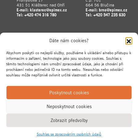
Průmyslová 17
č.p. 701
431 51 Klášterec nad Ohří
664 56 Blučina
E-mail:
klasterec@epimex.cz
E-mail:
brno@epimex.cz
Tel:
+420 474 316 780
Tel:
+420 547 235 630
Dáte nám cookies?
Abychom poskytli co nejlepší služby, používáme k ukládání a/nebo přístupu k
informacím o zařízení, technologie jako jsou soubory cookies. Souhlas s
těmito technologiemi nám umožní zpracovávat údaje, jako je chování při
procházení nebo jedinečná ID na tomto webu. Nesouhlas nebo odvolání
souhlasu může nepříznivě ovlivnit určité vlastnosti a funkce.
Poskytnout cookies
Neposkytnout cookies
Zobrazit předvolby
Souhlas se zpracováním osobních údajů