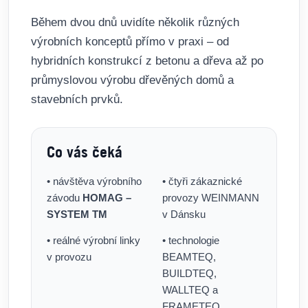
Během dvou dnů uvidíte několik různých
výrobních konceptů přímo v praxi – od
hybridních konstrukcí z betonu a dřeva až po
průmyslovou výrobu dřevěných domů a
stavebních prvků.
Co vás čeká
• návštěva výrobního
• čtyři zákaznické
závodu
HOMAG –
provozy WEINMANN
SYSTEM TM
v Dánsku
• reálné výrobní linky
• technologie
v provozu
BEAMTEQ,
BUILDTEQ,
WALLTEQ a
FRAMETEQ