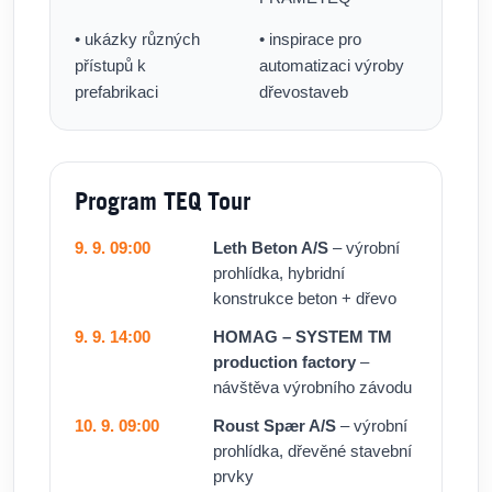
• ukázky různých
• inspirace pro
přístupů k
automatizaci výroby
prefabrikaci
dřevostaveb
Program TEQ Tour
9. 9. 09:00
Leth Beton A/S
– výrobní
prohlídka, hybridní
konstrukce beton + dřevo
9. 9. 14:00
HOMAG – SYSTEM TM
production factory
–
návštěva výrobního závodu
10. 9. 09:00
Roust Spær A/S
– výrobní
prohlídka, dřevěné stavební
prvky