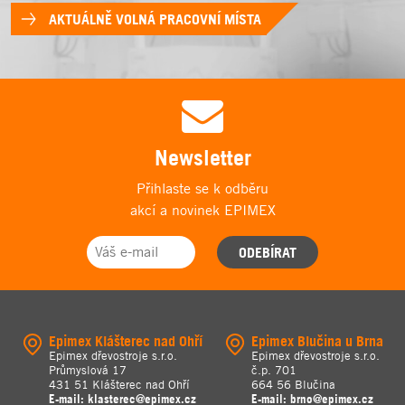
AKTUÁLNĚ VOLNÁ PRACOVNÍ MÍSTA
Newsletter
Přihlaste se k odběru
akcí a novinek EPIMEX
ODEBÍRAT
Epimex Klášterec nad Ohří
Epimex Blučina u Brna
Epimex dřevostroje s.r.o.
Epimex dřevostroje s.r.o.
Průmyslová 17
č.p. 701
431 51 Klášterec nad Ohří
664 56 Blučina
E-mail:
klasterec@epimex.cz
E-mail:
brno@epimex.cz