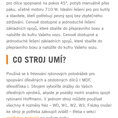
pro dílce spojované na pokos 45°, pohyb manuálně přes
páku, včetně motoru 710 W. Ideální řešení pro pro kutily
a stavitele, kteří potřebují pevný spoj bez zbytečného
zdržování. Cenově dostupné a jednoduché řešení
základních spojů, které sbalíte do přepravního boxu a
naložíte do kufru Vašeho vozu. Cenově dostupné a
jednoduché řešení základních spojů, které sbalíte do
přepravního boxu a naložíte do kufru Vašeho vozu.
CO STROJ UMÍ?
Používá se k frézování rybinových polodrážek pro
spojování dřevěných a obdobných dílců ( MDF,
dřevotříska ). Strojem vytvoříte drážky do Vašich
dřevěných výrobků, abyste je později mohli snadno spojit
rybinami Hoffmann. V jednom stroji můžete používat
všechny 4 rozměry fréz – W0, W1, W2, W3. Frézky (nože)
ke stroji je potřeba zakoupit zvlášť – třeba v sekci
spotřební materiál
na našem webu.