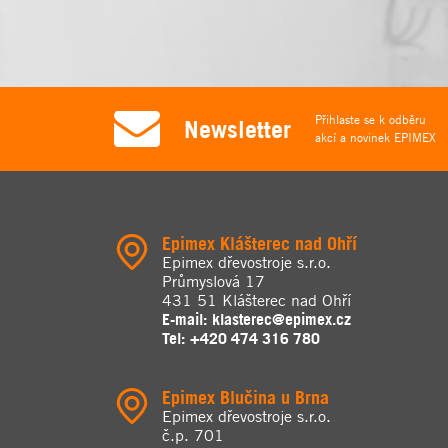
Přihlaste se k odběru
Newsletter
akcí a novinek EPIMEX
Epimex Klášterec nad Ohří
Epimex dřevostroje s.r.o.
Průmyslová 17
431 51 Klášterec nad Ohří
E-mail:
klasterec@epimex.cz
Tel:
+420 474 316 780
Epimex Blučina u Brna
Epimex dřevostroje s.r.o.
č.p. 701