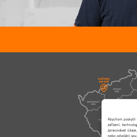
Abychom poskytli 
zařízení, technol
zpracovávat údaje
nebo odvolání souh