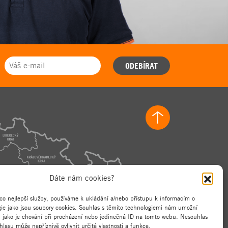
ODEBÍRAT
Dáte nám cookies?
co nejlepší služby, používáme k ukládání a/nebo přístupu k informacím o
ogie jako jsou soubory cookies. Souhlas s těmito technologiemi nám umožní
, jako je chování při procházení nebo jedinečná ID na tomto webu. Nesouhlas
lasu může nepříznivě ovlivnit určité vlastnosti a funkce.