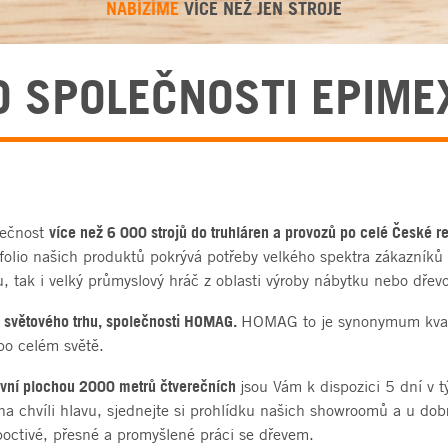
NABÍZÍME
VÍCE NEŽ JEN STROJE
O SPOLEČNOSTI EPIME
více než 6 000 strojů do truhláren a provozů po celé České r
lečnost
tfolio našich produktů pokrývá potřeby velkého spektra zákazníků 
, tak i velký průmyslový hráč z oblasti výroby nábytku nebo dřev
a světového trhu, společnosti HOMAG.
HOMAG to je synonymum kvali
po celém světě.
tavní plochou 2000 metrů čtverečních
jsou Vám k dispozici 5 dní v 
a chvíli hlavu, sjednejte si prohlídku našich showroomů a u dob
 poctivé, přesné a promyšlené práci se dřevem.