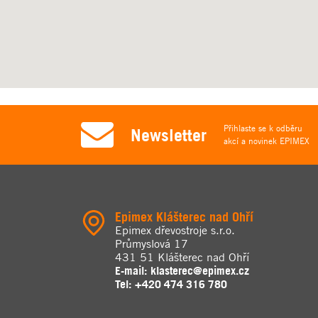
Přihlaste se k odběru
Newsletter
akcí a novinek EPIMEX
Epimex Klášterec nad Ohří
Epimex dřevostroje s.r.o.
Průmyslová 17
431 51 Klášterec nad Ohří
E-mail:
klasterec@epimex.cz
Tel:
+420 474 316 780