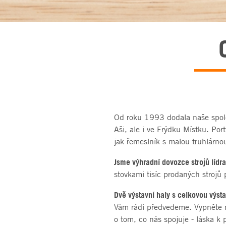
Od roku 1993 dodala naše spo
Aši, ale i ve Frýdku Místku. Por
jak řemeslník s malou truhlárnou
Jsme výhradní dovozce strojů lídr
stovkami tisíc prodaných strojů 
Dvě výstavní haly s celkovou výs
Vám rádi předvedeme. Vypněte n
o tom, co nás spojuje - láska k