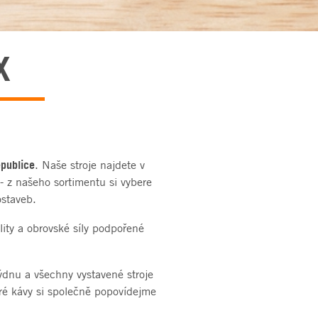
X
epublice
. Naše stroje najdete v
- z našeho sortimentu si vybere
ostaveb.
ty a obrovské síly podpořené
týdnu a všechny vystavené stroje
ré kávy si společně popovídejme