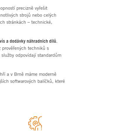
opností precizně vyřešit
notlivých strojů nebo celých
ech stránkách – technické,
vis a dodávky náhradních dílů
.
z prověřených techniků s
še služby odpovídají standardům
 Ohří a v Brně máme moderně
ších softwarových balíčků, které