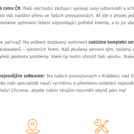
á celou ČR.
Naši obchodní zástupci vynikají svojí odborností a sch
di Vás navštíví přímo ve Vašich provozovnách. Ať jde o prodej jed
ledáme optimální řešení odpovídající potřebě klienta, a to po vš
nabízíme kompletní ser
ve začínají! Na veškerý dodávaný sortiment
dodavatelů – výrobních firem. Náš zkušený servisní tým, složený 
yřeší jakékoliv problémy, které by mohli ohrozit Vaši výrobu. Na
a nejnovějším softwarem
! Na našich provozovnách v Klášterci nad
 Vás naši specialisté naučí rychlému a přesnému ovládání nejnověj
ředu! Chceme, abyste našim strojům rozuměli stejně jako my!