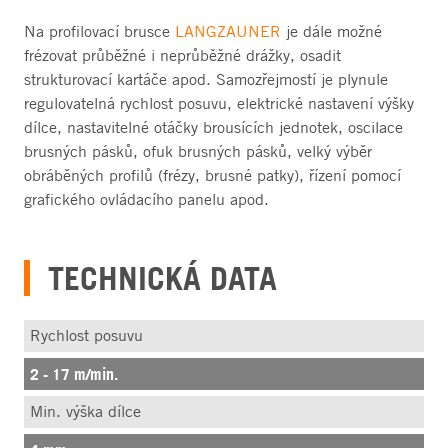
Na profilovací brusce
LANGZAUNER
je dále možné
frézovat průběžné i neprůběžné drážky, osadit
strukturovací kartáče apod. Samozřejmostí je plynule
regulovatelná rychlost posuvu, elektrické nastavení výšky
dílce, nastavitelné otáčky brousících jednotek, oscilace
brusných pásků, ofuk brusných pásků, velký výběr
obráběných profilů (frézy, brusné patky), řízení pomocí
grafického ovládacího panelu apod.
TECHNICKÁ DATA
Rychlost posuvu
2 - 17 m/min.
Min. výška dílce