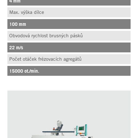
4 mm
Max. výška dílce
100 mm
Obvodová rychlost brusných pásků
22 m/s
Počet otáček frézovacích agregátů
15000 ot./min.