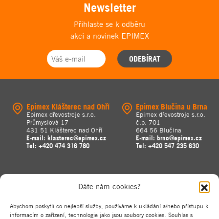
Newsletter
Přihlaste se k odběru
akcí a novinek EPIMEX
ODEBÍRAT
Epimex Klášterec nad Ohří
Epimex Blučina u Brna
Epimex dřevostroje s.r.o.
Epimex dřevostroje s.r.o.
Průmyslová 17
č.p. 701
431 51 Klášterec nad Ohří
664 56 Blučina
E-mail:
klasterec@epimex.cz
E-mail:
brno@epimex.cz
Tel:
+420 474 316 780
Tel:
+420 547 235 630
Dáte nám cookies?
Abychom poskytli co nejlepší služby, používáme k ukládání a/nebo přístupu k
informacím o zařízení, technologie jako jsou soubory cookies. Souhlas s