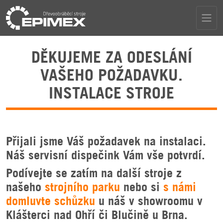
DĚKUJEME ZA ODESLÁNÍ
VAŠEHO POŽADAVKU.
INSTALACE STROJE
Přijali jsme Váš požadavek na instalaci.
Náš servisní dispečink Vám vše potvrdí.
Podívejte se zatím na další stroje z
našeho
strojního parku
nebo si
s námi
domluvte schůzku
u náš v showroomu v
Klášterci nad Ohří či Blučině u Brna.