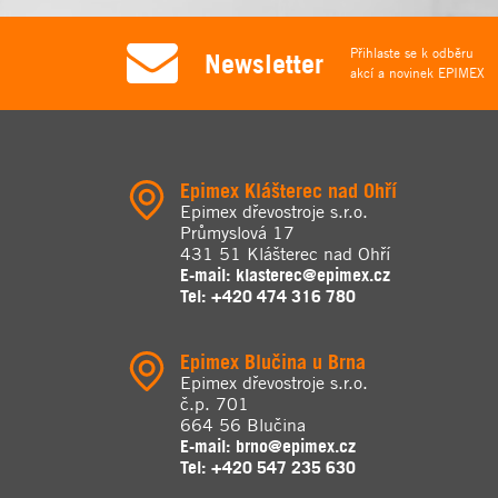
Přihlaste se k odběru
Newsletter
akcí a novinek EPIMEX
Epimex Klášterec nad Ohří
Epimex dřevostroje s.r.o.
Průmyslová 17
431 51 Klášterec nad Ohří
E-mail:
klasterec@epimex.cz
Tel:
+420 474 316 780
Epimex Blučina u Brna
Epimex dřevostroje s.r.o.
č.p. 701
664 56 Blučina
E-mail:
brno@epimex.cz
Tel:
+420 547 235 630