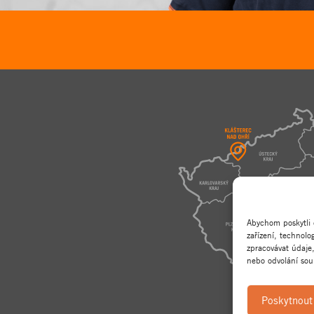
Abychom poskytli 
zařízení, technol
zpracovávat údaje
nebo odvolání souh
Poskytnout