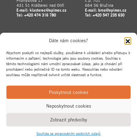
Průmyslová 17
č.p. 701
431 51 Klášterec nad Ohří
664 56 Blučina
E-mail:
klasterec@epimex.cz
E-mail:
brno@epimex.cz
Tel:
+420 474 316 780
Tel:
+420 547 235 630
Dáte nám cookies?
Abychom poskytli co nejlepší služby, používáme k ukládání a/nebo přístupu k
informacím o zařízení, technologie jako jsou soubory cookies. Souhlas s
těmito technologiemi nám umožní zpracovávat údaje, jako je chování při
procházení nebo jedinečná ID na tomto webu. Nesouhlas nebo odvolání
souhlasu může nepříznivě ovlivnit určité vlastnosti a funkce.
Poskytnout cookies
Neposkytnout cookies
Zobrazit předvolby
Souhlas se zpracováním osobních údajů