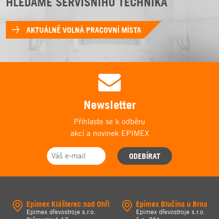
HLEDÁME SERVISNÍHO TECHNIKA
AKTUÁLNĚ VOLNÁ PRACOVNÍ MÍSTA
Newsletter
Přihlaste se k odběru
akcí a novinek EPIMEX
ODEBÍRAT
Epimex Klášterec nad Ohří
Epimex Blučina u Brna
Epimex dřevostroje s.r.o.
Epimex dřevostroje s.r.o.