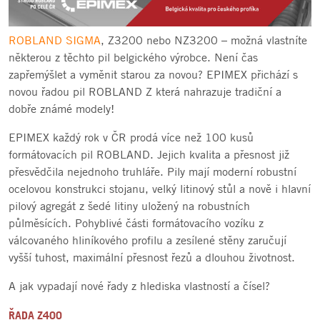
ROBLAND SIGMA
, Z3200 nebo NZ3200 – možná vlastníte
některou z těchto pil belgického výrobce. Není čas
zapřemýšlet a vyměnit starou za novou? EPIMEX přichází s
novou řadou pil ROBLAND Z která nahrazuje tradiční a
dobře známé modely!
EPIMEX každý rok v ČR prodá více než 100 kusů
formátovacích pil ROBLAND. Jejich kvalita a přesnost již
přesvědčila nejednoho truhláře. Pily mají moderní robustní
ocelovou konstrukci stojanu, velký litinový stůl a nově i hlavní
pilový agregát z šedé litiny uložený na robustních
půlměsících. Pohyblivé části formátovacího vozíku z
válcovaného hliníkového profilu a zesílené stěny zaručují
vyšší tuhost, maximální přesnost řezů a dlouhou životnost.
A jak vypadají nové řady z hlediska vlastností a čísel?
ŘADA Z400