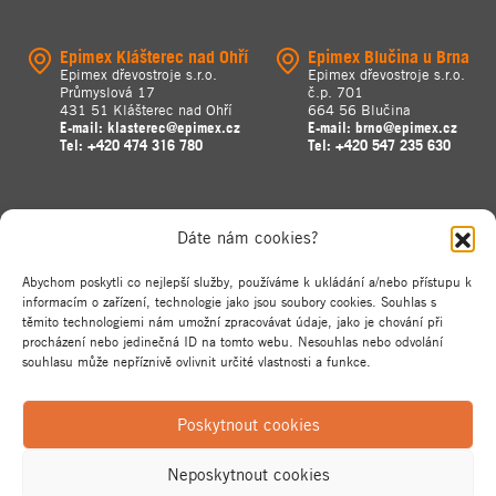
Epimex Klášterec nad Ohří
Epimex Blučina u Brna
Epimex dřevostroje s.r.o.
Epimex dřevostroje s.r.o.
Průmyslová 17
č.p. 701
431 51 Klášterec nad Ohří
664 56 Blučina
E-mail:
klasterec@epimex.cz
E-mail:
brno@epimex.cz
Tel:
+420 474 316 780
Tel:
+420 547 235 630
Dáte nám cookies?
Abychom poskytli co nejlepší služby, používáme k ukládání a/nebo přístupu k
informacím o zařízení, technologie jako jsou soubory cookies. Souhlas s
těmito technologiemi nám umožní zpracovávat údaje, jako je chování při
procházení nebo jedinečná ID na tomto webu. Nesouhlas nebo odvolání
souhlasu může nepříznivě ovlivnit určité vlastnosti a funkce.
Poskytnout cookies
Neposkytnout cookies