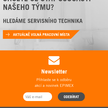
NAŠEHO TÝMU?
HLEDÁME SERVISNÍHO TECHNIKA
AKTUÁLNĚ VOLNÁ PRACOVNÍ MÍSTA
Newsletter
Přihlaste se k odběru
akcí a novinek EPIMEX
ODEBÍRAT