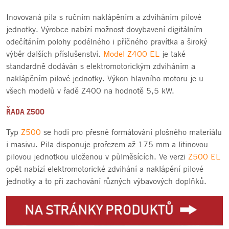
Inovovaná pila s ručním naklápěním a zdviháním pilové
jednotky. Výrobce nabízí možnost dovybavení digitálním
odečítáním polohy podélného i příčného pravítka a široký
výběr dalších příslušenství.
Model Z400 EL
je také
standardně dodáván s elektromotorickým zdviháním a
naklápěním pilové jednotky. Výkon hlavního motoru je u
všech modelů v řadě Z400 na hodnotě 5,5 kW.
ŘADA Z500
Typ
Z500
se hodí pro přesné formátování plošného materiálu
i masivu. Pila disponuje prořezem až 175 mm a litinovou
pilovou jednotkou uloženou v půlměsících. Ve verzi
Z500 EL
opět nabízí elektromotorické zdvihání a naklápění pilové
jednotky a to při zachování různých výbavových doplňků.