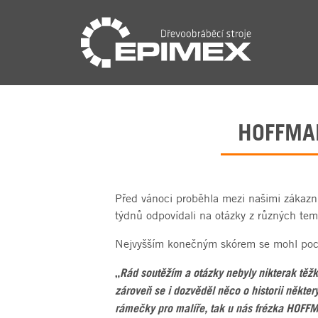
HOFFMAN
Před vánoci proběhla mezi našimi zákazník
týdnů odpovídali na otázky z různých tem
Nejvyšším konečným skórem se mohl poch
„
Rád soutěžím a otázky nebyly nikterak těž
zároveň se i dozvěděl něco o historii někter
rámečky pro malíře, tak u nás frézka HOF