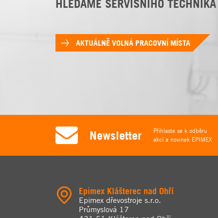
HLEDÁME SERVISNÍHO TECHNIKA
AKTUÁLNĚ VOLNÁ PRACOVNÍ MÍSTA
Přihlaste se k odběru
Newsletter
akcí a novinek EPIMEX
Epimex Klášterec nad Ohří
Epimex dřevostroje s.r.o.
Průmyslová 17