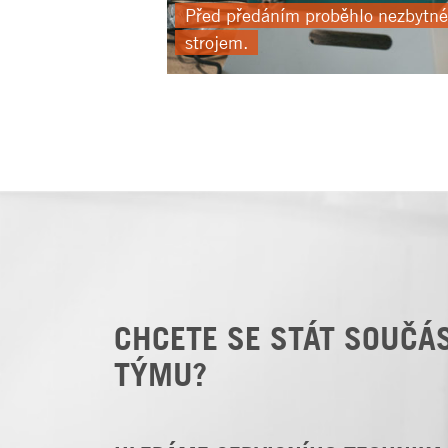
Před předáním proběhlo nezbytné 
strojem.
CHCETE SE STÁT SOUČÁ
TÝMU?