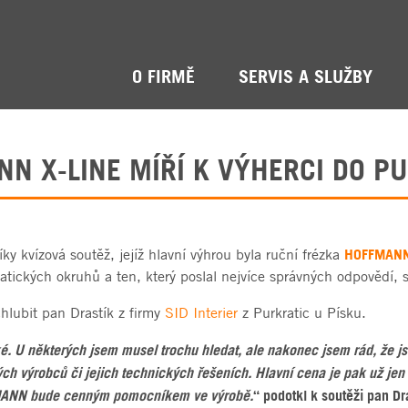
O FIRMĚ
SERVIS A SLUŽBY
N X-LINE MÍŘÍ K VÝHERCI DO P
HOFFMANN
y kvízová soutěž, jejíž hlavní výhrou byla ruční frézka
atických okruhů a ten, který poslal nejvíce správných odpovědí,
lubit pan Drastík z firmy
SID Interier
z Purkratic u Písku.
ké. U některých jsem musel trochu hledat, ale nakonec jsem rád, že
ých výrobců či jejich technických řešeních. Hlavní cena je pak už jen 
FMANN bude cenným pomocníkem ve výrobě.
“ podotkl k soutěži pan Dra