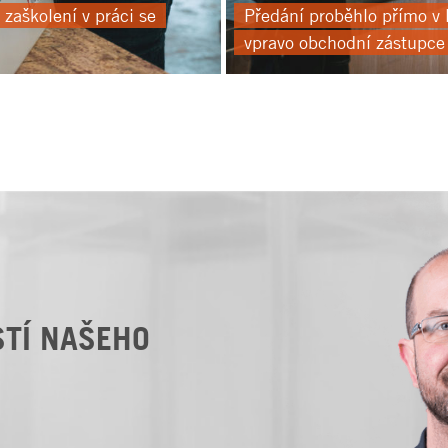
zaškolení v práci se
Předání proběhlo přímo v P
vpravo obchodní zástupce
STÍ NAŠEHO