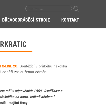
DŘEVOOBRÁBĚCÍ STROJE
KONTAKT
URKRATIC
 X-LINE 20
. Soutěžící v průběhu několika
 si odnáší zaslouženou odměnu.
 jsem měl v odpovědích 100% úspěšnost a
třešnička na dortu. Jelikož děláme i
stík, majitel firmy.