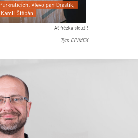
urkraticích. Vlevo pan Drastík,
 Kamil Štěpán
Ať frézka slouží!
Tým EPIMEX