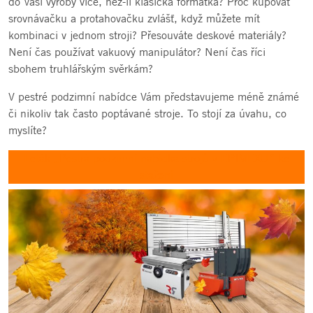
do Vaší výroby více, než-li klasická formátka? Proč kupovat
srovnávačku a protahovačku zvlášť, když můžete mít
kombinaci v jednom stroji? Přesouváte deskové materiály?
Není čas používat vakuový manipulátor? Není čas říci
sbohem truhlářským svěrkám?
V pestré podzimní nabídce Vám představujeme méně známé
či nikoliv tak často poptávané stroje. To stojí za úvahu, co
myslíte?
Leták „Pestrá podzimní nabídka strojů v EPIMEXU“ ke
stažení