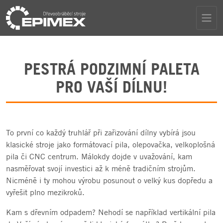
PESTRÁ PODZIMNÍ PALETA
PRO VAŠÍ DÍLNU!
To první co každý truhlář při zařizování dílny vybírá jsou
klasické stroje jako formátovací pila, olepovačka, velkoplošná
pila či CNC centrum. Málokdy dojde v uvažování, kam
nasměřovat svojí investici až k méně tradičním strojům.
Nicméně i ty mohou výrobu posunout o velký kus dopředu a
vyřešit plno mezikroků.
Kam s dřevním odpadem? Nehodí se například vertikální pila