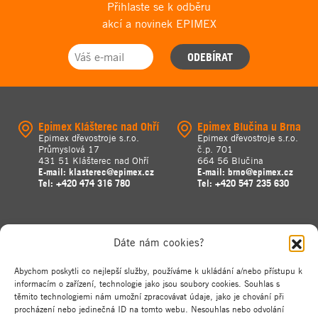
Přihlaste se k odběru
akcí a novinek EPIMEX
ODEBÍRAT
Epimex Klášterec nad Ohří
Epimex Blučina u Brna
Epimex dřevostroje s.r.o.
Epimex dřevostroje s.r.o.
Průmyslová 17
č.p. 701
431 51 Klášterec nad Ohří
664 56 Blučina
E-mail:
klasterec@epimex.cz
E-mail:
brno@epimex.cz
Tel:
+420 474 316 780
Tel:
+420 547 235 630
Dáte nám cookies?
Abychom poskytli co nejlepší služby, používáme k ukládání a/nebo přístupu k
informacím o zařízení, technologie jako jsou soubory cookies. Souhlas s
těmito technologiemi nám umožní zpracovávat údaje, jako je chování při
procházení nebo jedinečná ID na tomto webu. Nesouhlas nebo odvolání