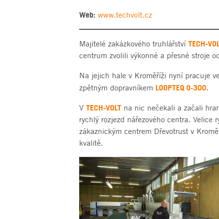
Web:
www.techvolt.cz
TECH-VOLT
Majitelé zakázkového truhlářství
centrum zvolili výkonné a přesné stroje
Na jejich hale v Kroměříži nyní pracuje v
LOOPTEQ O-300
zpětným dopravníkem
.
TECH-VOLT
V
na nic nečekali a začali hra
rychlý rozjezd nářezového centra. Velice 
zákaznickým centrem Dřevotrust v Kroměří
kvalitě.