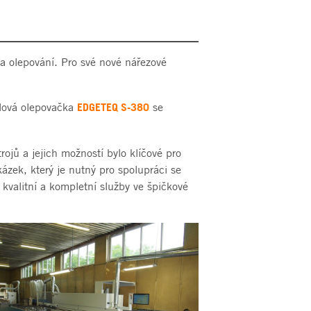
í a olepování. Pro své nové nářezové
EDGETEQ S-380
lová olepovačka
se
ojů a jejich možností bylo klíčové pro
kázek, který je nutný pro spolupráci se
kvalitní a kompletní služby ve špičkové