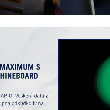
A MAXIMUM S
CHINEBOARD
TAPIO. Veškerá data z
tupná odkudkoliv na