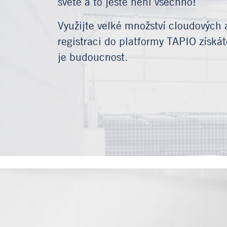
světě a to ještě není všechno!
Využijte velké množství cloudových 
registraci do platformy TAPIO získát
je budoucnost.