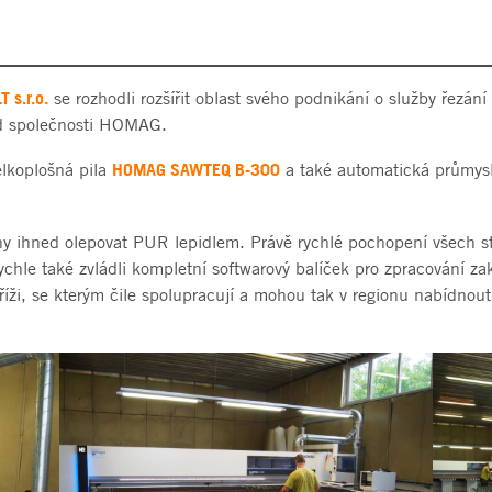
 s.r.o.
se rozhodli rozšířit oblast svého podnikání o služby řezán
 od společnosti HOMAG.
HOMAG SAWTEQ B-300
elkoplošná pila
a také automatická průmys
ny ihned olepovat PUR lepidlem. Právě rychlé pochopení všech str
rychle také zvládli kompletní softwarový balíček pro zpracování za
ži, se kterým čile spolupracují a mohou tak v regionu nabídnout 