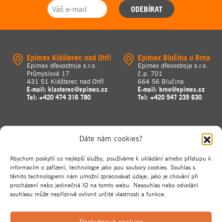
ODEBÍRAT
Epimex Klášterec nad Ohří
Epimex Blučina u Brna
Epimex dřevostroje s.r.o.
Epimex dřevostroje s.r.o.
Průmyslová 17
č.p. 701
431 51 Klášterec nad Ohří
664 56 Blučina
E-mail:
klasterec@epimex.cz
E-mail:
brno@epimex.cz
Tel:
+420 474 316 780
Tel:
+420 547 235 630
Dáte nám cookies?
Abychom poskytli co nejlepší služby, používáme k ukládání a/nebo přístupu k
informacím o zařízení, technologie jako jsou soubory cookies. Souhlas s
těmito technologiemi nám umožní zpracovávat údaje, jako je chování při
procházení nebo jedinečná ID na tomto webu. Nesouhlas nebo odvolání
souhlasu může nepříznivě ovlivnit určité vlastnosti a funkce.