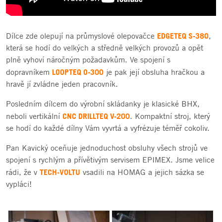
EDGETEQ S-380
Dílce zde olepují na průmyslové olepovačce
,
která se hodí do velkých a středně velkých provozů a opět
plně vyhoví náročným požadavkům. Ve spojení s
LOOPTEQ O-300
dopravníkem
je pak její obsluha hračkou a
hravě jí zvládne jeden pracovník.
Posledním dílcem do výrobní skládanky je klasické BHX,
CNC DRILLTEQ V-200
neboli vertikální
. Kompaktní stroj, který
se hodí do každé dílny Vám vyvrtá a vyfrézuje téměř cokoliv.
Pan Kavický oceňuje jednoduchost obsluhy všech strojů ve
spojení s rychlým a přívětivým servisem EPIMEX. Jsme velice
TECH-VOLTU
rádi, že v
vsadili na HOMAG a jejich sázka se
vypláci!