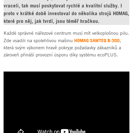
vraceli, tak musí poskytovat rychlé a kvalitní služby. I
proto v krátké době investoval do několika strojů HOMAG,
které pro něj, jak tvrdí, jsou téměř hračkou.
Každé správné nářezové centrum musí mít velkoplošnou pilu.
HOMAG SAWTEQ B-300
Zde vsadili na spolehlivou mašinu
,
která svým výkonem hravě pokryje požadavky zákazníků a
zároveň přináší provozní úsporu díky systému ecoPLUS.