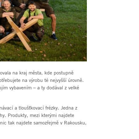
hovala na kraj města, kde postupně
potřebujete na výrobu té nejvyšší úrovně.
ojím vybavením – a ty dodával z velké
návací a tloušťkovací frézky. Jedna z
hy. Produkty, mezi kterými najdete
enic tak najdete samozřejmě v Rakousku,