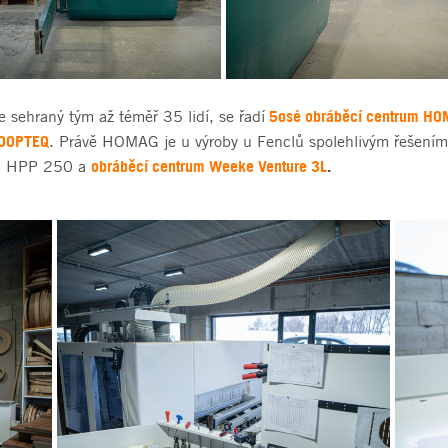
5osé obráběcí centrum H
e sehraný tým až téměř 35 lidí, se řadí
LOOPTEQ
. Právě HOMAG je u výroby u Fenclů spolehlivým řešením 
a
obráběcí centrum Weeke Venture 3L
.
HPP 250 a