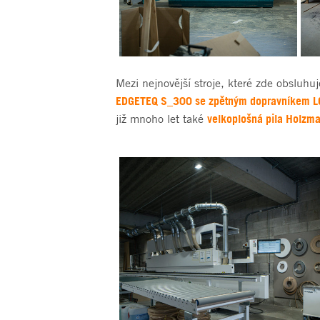
Mezi nejnovější stroje, které zde obsluhuj
EDGETEQ S_300 se zpětným dopravníkem 
velkoplošná pila Holzm
již mnoho let také