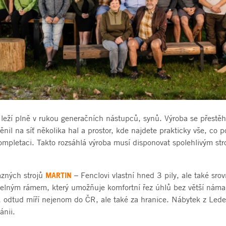
ž leží plně v rukou generačních nástupců, synů. Výroba se přestě
měnil na síť několika hal a prostor, kde najdete prakticky vše, co 
ompletaci. Takto rozsáhlá výroba musí disponovat spolehlivým str
MARTIN
razných strojů
– Fenclovi vlastní hned 3 pily, ale také srov
itelným rámem, který umožňuje komfortní řez úhlů bez větší náma
ů, odtud míří nejenom do ČR, ale také za hranice. Nábytek z Led
ánii.