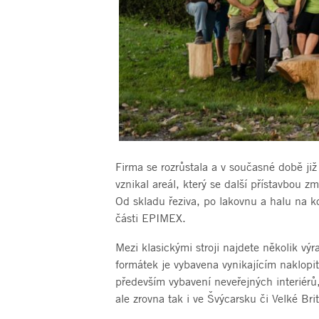
Firma se rozrůstala a v současné době ji
vznikal areál, který se další přístavbou z
Od skladu řeziva, po lakovnu a halu na k
části EPIMEX.
Mezi klasickými stroji najdete několik vý
formátek je vybavena vynikajícím naklop
především vybavení neveřejných interiér
ale zrovna tak i ve Švýcarsku či Velké Brit