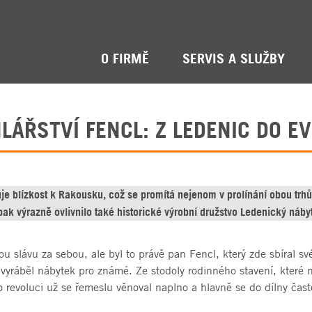
O FIRMĚ
SERVIS A SLUŽBY
LÁŘSTVÍ FENCL: Z LEDENIC DO E
je blízkost k Rakousku, což se promítá nejenom v prolínání obou trhů,
k výrazně ovlivnilo také historické výrobní družstvo Ledenický nábyt
ou slávu za sebou, ale byl to právě pan Fencl, který zde sbíral s
t vyráběl nábytek pro známé. Ze stodoly rodinného stavení, které 
o revoluci už se řemeslu věnoval naplno a hlavně se do dílny častě