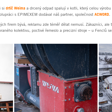
drtič Weima
i si
a drcený odpad spalují v kotli, který celou výrobu 
ACWORD
polupráci s EPIMEXEM dodával náš partner, společnost
.
ch firem bývá, reklamu zde téměř dělat nemusí. Zákazníci, ale třeb
aného kolektivu, poctivé řemeslo a precizní stroje – u Fenclů se 