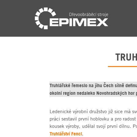
TRUH
Truhlářské řemeslo na jihu Čech silně definu
okolní region nedaleko Novohradských hor pa
Ledenické výrobní družstvo již sice má sv
práci sestavil první hoblovku a pro rados
kousek výroby, udělal svojí první dílnu. P
Truhlářství Fencl
.