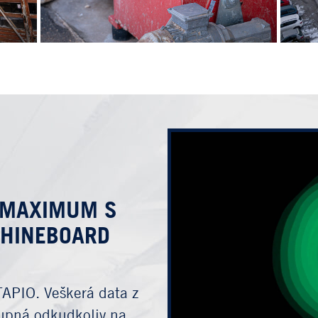
A MAXIMUM S
CHINEBOARD
TAPIO. Veškerá data z
tupná odkudkoliv na