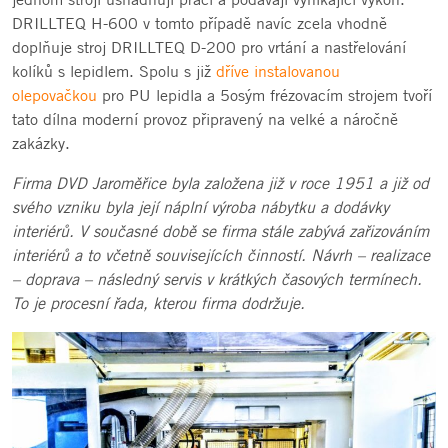
DRILLTEQ H-600 v tomto případě navíc zcela vhodně
doplňuje stroj DRILLTEQ D-200 pro vrtání a nastřelování
kolíků s lepidlem. Spolu s již
dříve instalovanou
olepovačkou
pro PU lepidla a 5osým frézovacím strojem tvoří
tato dílna moderní provoz připravený na velké a náročně
zakázky.
Firma DVD Jaroměřice byla založena již v roce 1951 a již od
svého vzniku byla její náplní výroba nábytku a dodávky
interiérů. V současné době se firma stále zabývá zařizováním
interiérů a to včetně souvisejících činností. Návrh – realizace
– doprava – následný servis v krátkých časových termínech.
To je procesní řada, kterou firma dodržuje.