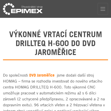
VÝKONNÉ VRTACÍ CENTRUM
DRILLTEQ H-600 DO DVD
JAROMĚŘICE
DVD Jaroměřice
Do společnosti
jsme dodali další stroj
HOMAG – firma se rozhodla investovat do nového vrtacího
centra HOMAG DRILLTEQ H-600. Toto výkonné CNC
umožňuje pracovat v automatickém režimu až s 6 dílci
zároveň (2 uchycené předpřípravou, 2 opracovávané a 2 na
dopravním exitu). 96 vrtacích vřeten a 2 frézovací vřetena v
jednom stroji usnadňují práci a podávají vynikající výkon.