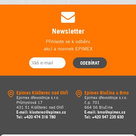
Newsletter
Přihlaste se k odběru
akcí a novinek EPIMEX
ODEBÍRAT
Epimex Klášterec nad Ohří
Epimex Blučina u Brna
Epimex dřevostroje s.r.o.
Epimex dřevostroje s.r.o.
Průmyslová 17
č.p. 701
431 51 Klášterec nad Ohří
664 56 Blučina
E-mail:
klasterec@epimex.cz
E-mail:
brno@epimex.cz
Tel:
+420 474 316 780
Tel:
+420 547 235 630