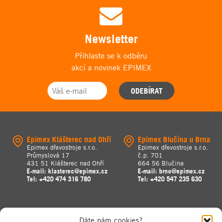
Newsletter
Přihlaste se k odběru
akcí a novinek EPIMEX
ODEBÍRAT
Epimex Klášterec nad Ohří
Epimex Blučina u Brna
Epimex dřevostroje s.r.o.
Epimex dřevostroje s.r.o.
Průmyslová 17
č.p. 701
431 51 Klášterec nad Ohří
664 56 Blučina
E-mail:
klasterec@epimex.cz
E-mail:
brno@epimex.cz
Tel:
+420 474 316 780
Tel:
+420 547 235 630
Dáte nám cookies?