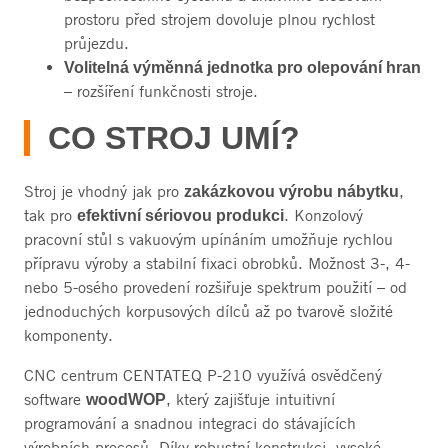
prostoru před strojem dovoluje plnou rychlost
průjezdu.
Volitelná výměnná jednotka pro olepování hran
– rozšíření funkčnosti stroje.
CO STROJ UMÍ?
Stroj je vhodný jak pro
,
zakázkovou výrobu nábytku
tak pro
. Konzolový
efektivní sériovou produkci
pracovní stůl s vakuovým upínáním umožňuje rychlou
přípravu výroby a stabilní fixaci obrobků. Možnost 3-, 4-
nebo 5-osého provedení rozšiřuje spektrum použití – od
jednoduchých korpusových dílců až po tvarově složité
komponenty.
CNC centrum CENTATEQ P-210 využívá osvědčený
software
, který zajišťuje intuitivní
woodWOP
programování a snadnou integraci do stávajících
výrobních procesů. Díky robustní konstrukci, vysoké