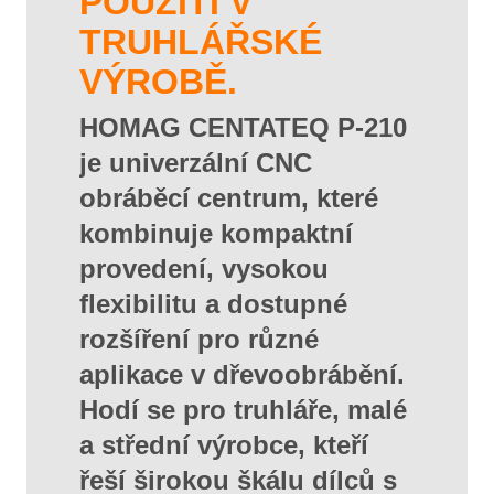
POUŽITÍ V
TRUHLÁŘSKÉ
VÝROBĚ.
HOMAG CENTATEQ P-210
je univerzální CNC
obráběcí centrum, které
kombinuje kompaktní
provedení, vysokou
flexibilitu a dostupné
rozšíření pro různé
aplikace v dřevoobrábění.
Hodí se pro truhláře, malé
a střední výrobce, kteří
řeší širokou škálu dílců s