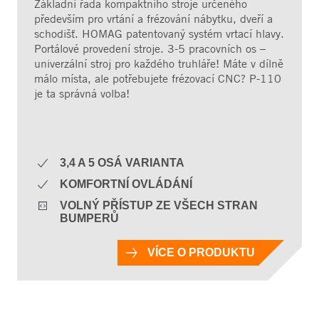
Základní řada kompaktního stroje určeného
především pro vrtání a frézování nábytku, dveří a
schodišť. HOMAG patentovaný systém vrtací hlavy.
Portálové provedení stroje. 3-5 pracovních os –
univerzální stroj pro každého truhláře! Máte v dílně
málo místa, ale potřebujete frézovací CNC? P-110
je ta správná volba!
3,4 A 5 OSÁ VARIANTA
KOMFORTNÍ OVLÁDÁNÍ
VOLNÝ PŘÍSTUP ZE VŠECH STRAN
BUMPERŮ
VÍCE O PRODUKTU