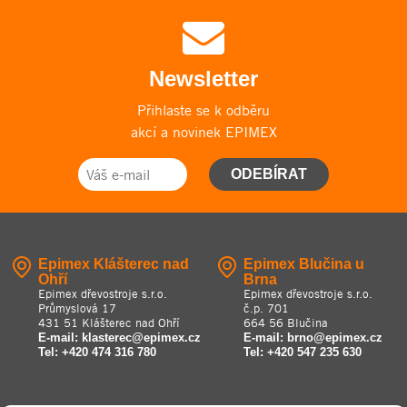
Newsletter
Přihlaste se k odběru
akcí a novinek EPIMEX
ODEBÍRAT
Epimex Klášterec nad
Epimex Blučina u
Ohří
Brna
Epimex dřevostroje s.r.o.
Epimex dřevostroje s.r.o.
Průmyslová 17
č.p. 701
431 51 Klášterec nad Ohří
664 56 Blučina
E-mail:
klasterec@epimex.cz
E-mail:
brno@epimex.cz
Tel:
+420 474 316 780
Tel:
+420 547 235 630