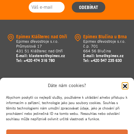
ODEBÍRAT
Epimex Klášterec nad Ohří
Epimex Blučina u Brna
Epimex dřevostroje s.r.o.
Epimex dřevostroje s.r.o.
Průmyslová 17
č.p. 701
431 51 Klášterec nad Ohří
664 56 Blučina
E-mail:
klasterec@epimex.cz
E-mail:
brno@epimex.cz
Tel:
+420 474 316 780
Tel:
+420 547 235 630
Dáte nám cookies?
Abychom poskytli co nejlepší služby, používáme k ukládání a/nebo přístupu k
informacím o zařízení, technologie jako jsou soubory cookies. Souhlas s
těmito technologiemi nám umožní zpracovávat údaje, jako je chování při
procházení nebo jedinečná ID na tomto webu. Nesouhlas nebo odvolání
souhlasu může nepříznivě ovlivnit určité vlastnosti a funkce.