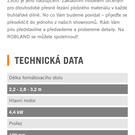
Z300 je jeho nástupcem. Základním modelem určeným
pro dlouhodobé přesné řezání plošného materiálu v každé
truhlářské dílně. No co Vám budeme povídat – přijeďte se
přesvědčit do jednoho z našich showroomů. Rádi Vám
pilu představíme a předvedeme a probereme detaily. Na
ROBLAND se můžete spolehnout!
TECHNICKÁ DATA
Délka formátovacího stolu
2,2 - 2,8 - 3,2 m
Hlavní motor
4,4 kW
Prořez