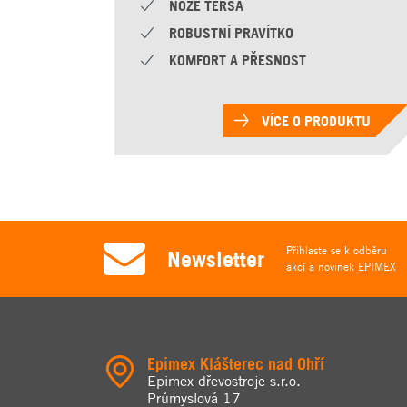
NOŽE TERSA
ROBUSTNÍ PRAVÍTKO
KOMFORT A PŘESNOST
VÍCE O PRODUKTU
Přihlaste se k odběru
Newsletter
akcí a novinek EPIMEX
Epimex Klášterec nad Ohří
Epimex dřevostroje s.r.o.
Průmyslová 17