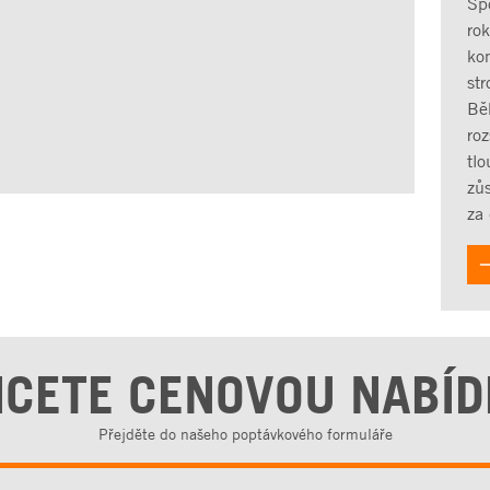
Sp
ro
ko
str
Bě
roz
tlo
zůs
za
CETE CENOVOU NABÍ
Přejděte do našeho poptávkového formuláře