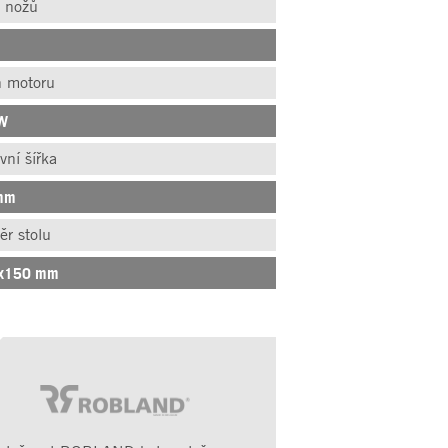
 nožů
n motoru
kW
vní šířka
mm
r stolu
x150 mm