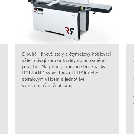
o
Dlouhé litinové stoly a čtyřnožový hoblovací
válec dávají záruku kvality opracovaného
povrchu. Na přání je možno stroj značky
ROBLAND vybavit noži TERSA nebo
spirálovým válcem s jednotlivě
vyměnitelnými žiletkami.