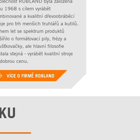
olečnost ROBLAND byla založena
ku 1968 s cílem vyrábět
mbinované a kvalitní dřevoobráběcí
oje pro trh menších truhlářů a kutilů.
hem let se spektrum produktů
šířilo o formátovací pily, frézy a
ušťkovačky, ale hlavní filosofie
tala stejná - vyrábět kvalitní stroje
 dobrou cenu.
VÍCE O FIRMĚ ROBLAND
DKU