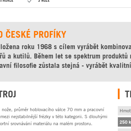
STRUKCE
3 NOŽE
O ČESKÉ PROFÍKY
ložena roku 1968 s cílem vyrábět kombinova
ářů a kutilů. Během let se spektrum produktů r
avní filosofie zůstala stejná - vyrábět kvalit
TROJ
T
 nože, průměr hoblovacího válce 70 mm a pracovní
Hmot
ezi nejstabilnější frézky v této kategorii. S dlouhými
250 
ortní srovnávání materiálu na malém prostoru.