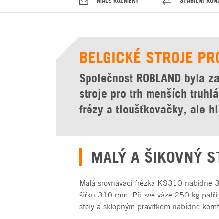
MALÉ ROZMĚRY
STABILNÍ KON
BELGICKÉ STROJE PR
Společnost ROBLAND byla za
stroje pro trh menších truhl
frézy a tloušťkovačky, ale hl
MALÝ A ŠIKOVNÝ S
Malá srovnávací frézka KS310 nabídne 3
šířku 310 mm. Při své váze 250 kg patří m
stoly a sklopným pravítkem nabídne komf