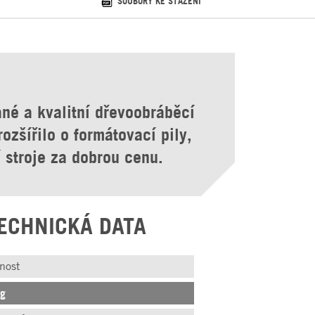
SOUBORY KE STAŽENÍ
né a kvalitní dřevoobráběcí
ozšířilo o formátovací pily,
ní stroje za dobrou cenu.
ECHNICKÁ DATA
nost
kg