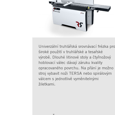
Univerzální truhlářská srovnávací frézka pr
široké použití v truhlářské a tesařské
výrobě. Dlouhé litinové stoly a čtyřnožový
hoblovací válec dávají záruku kvality
opracovaného povrchu. Na přání je možno
stroj vybavit noži TERSA nebo spirálovým
válcem s jednotlivě vyměnitelnými
žiletkami.