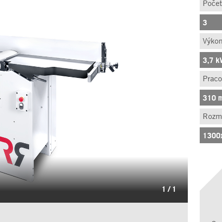
Počet
3
Výko
3,7 
Praco
310 
Rozmě
1300
1
/
1