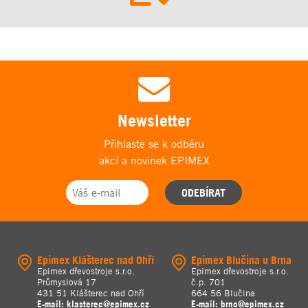
Newsletter
Přihlaste se k odběru
akcí a novinek EPIMEX
ODEBÍRAT
Epimex Klášterec nad Ohří
Epimex Blučina u Brna
Epimex dřevostroje s.r.o.
Epimex dřevostroje s.r.o.
Průmyslová 17
č.p. 701
431 51 Klášterec nad Ohří
664 56 Blučina
E-mail:
klasterec@epimex.cz
E-mail:
brno@epimex.cz