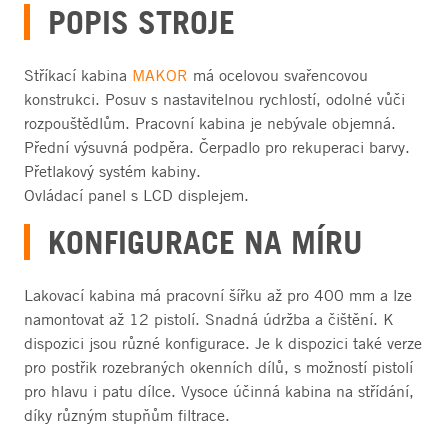
POPIS STROJE
Stříkací kabina
MAKOR
má ocelovou svařencovou
konstrukci. Posuv s nastavitelnou rychlostí, odolné vůči
rozpouštědlům. Pracovní kabina je nebývale objemná.
Přední výsuvná podpěra. Čerpadlo pro rekuperaci barvy.
Přetlakový systém kabiny.
Ovládací panel s LCD displejem.
KONFIGURACE NA MÍRU
Lakovací kabina má pracovní šířku až pro 400 mm a lze
namontovat až 12 pistolí. Snadná údržba a čištění. K
dispozici jsou různé konfigurace. Je k dispozici také verze
pro postřik rozebraných okenních dílů, s možností pistolí
pro hlavu i patu dílce. Vysoce účinná kabina na střídání,
díky různým stupňům filtrace.