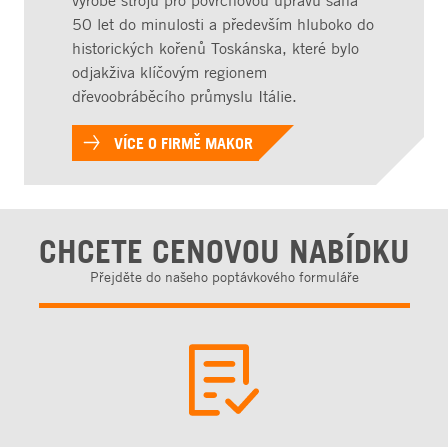
výrobě strojů pro povrchovou úpravu sahá
50 let do minulosti a především hluboko do
historických kořenů Toskánska, které bylo
odjakživa klíčovým regionem
dřevoobráběcího průmyslu Itálie.
VÍCE O FIRMĚ MAKOR
CHCETE CENOVOU NABÍDKU
Přejděte do našeho poptávkového formuláře