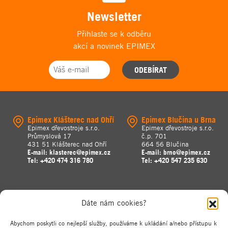
Newsletter
Přihlaste se k odběru
akcí a novinek EPIMEX
ODEBÍRAT
Epimex Klášterec nad Ohří
Epimex Blučina u Brna
Epimex dřevostroje s.r.o.
Epimex dřevostroje s.r.o.
Průmyslová 17
č.p. 701
431 51 Klášterec nad Ohří
664 56 Blučina
E-mail:
klasterec@epimex.cz
E-mail:
brno@epimex.cz
Tel:
+420 474 316 780
Tel:
+420 547 235 630
Dáte nám cookies?
Abychom poskytli co nejlepší služby, používáme k ukládání a/nebo přístupu k