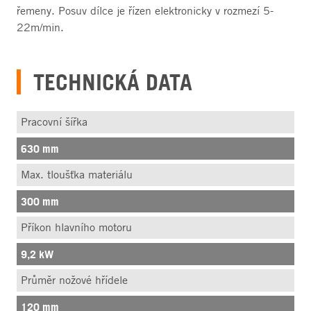
řemeny. Posuv dílce je řízen elektronicky v rozmezí 5-
22m/min.
TECHNICKÁ DATA
Pracovní šířka
630 mm
Max. tloušťka materiálu
300 mm
Příkon hlavního motoru
9,2 kW
Průměr nožové hřídele
120 mm