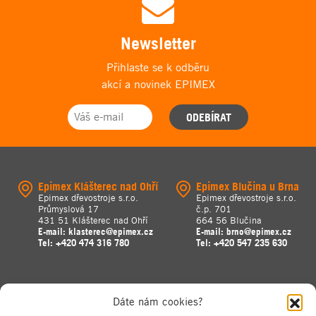
Newsletter
Přihlaste se k odběru
akcí a novinek EPIMEX
ODEBÍRAT
Epimex Klášterec nad Ohří
Epimex Blučina u Brna
Epimex dřevostroje s.r.o.
Epimex dřevostroje s.r.o.
Průmyslová 17
č.p. 701
431 51 Klášterec nad Ohří
664 56 Blučina
E-mail:
klasterec@epimex.cz
E-mail:
brno@epimex.cz
Tel:
+420 474 316 780
Tel:
+420 547 235 630
Dáte nám cookies?