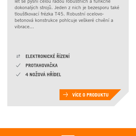
let se pyšní celou řadou robustních a funkčně
dokonalých strojů. Jeden z nich je bezesporu také
tloušťkovací frézka T45. Robustní ocelovo-
betonová konstrukce pohlcuje veškeré chvění a
vibrace...
ELEKTRONICKÉ ŘÍZENÍ
PROTAHOVAČKA
4 NOŽOVÁ HŘÍDEL
VÍCE O PRODUKTU