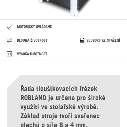
MOTORICKY OVLÁDANÉ
DLOUHÁ ŽIVOTNOST
SOUBORY KE STAŽENÍ
VYSOKÁ HMOTNOST
Řada tloušťkovacích frézek
ROBLAND je určena pro široké
využití ve stolařské výrobě.
Základ stroje tvoří svařenec
plechů o síle 8 a 4 mm.