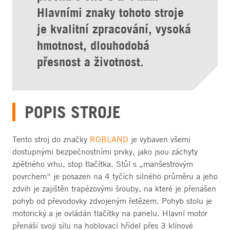
Hlavními znaky tohoto stroje
je kvalitní zpracování, vysoká
hmotnost, dlouhodobá
přesnost a životnost.
POPIS STROJE
Tento stroj do značky
ROBLAND
je vybaven všemi
dostupnými bezpečnostními prvky, jako jsou záchyty
zpětného vrhu, stop tlačítka. Stůl s „manšestrovým
povrchem“ je posazen na 4 tyčích silného průměru a jeho
zdvih je zajištěn trapézovými šrouby, na které je přenášen
pohyb od převodovky zdvojeným řetězem. Pohyb stolu je
motorický a je ovládán tlačítky na panelu. Hlavní motor
přenáší svoji sílu na hoblovací hřídel přes 3 klínové