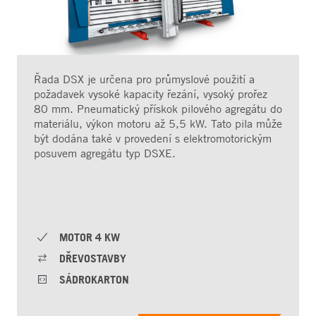
Řada DSX je určena pro průmyslové použití a
požadavek vysoké kapacity řezání, vysoký prořez
80 mm. Pneumatický přískok pilového agregátu do
materiálu, výkon motoru až 5,5 kW. Tato pila může
být dodána také v provedení s elektromotorickým
posuvem agregátu typ DSXE.
MOTOR 4 KW
DŘEVOSTAVBY
SÁDROKARTON