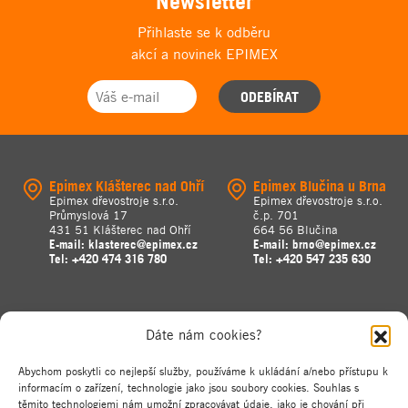
Newsletter
Přihlaste se k odběru
akcí a novinek EPIMEX
ODEBÍRAT
Epimex Klášterec nad Ohří
Epimex Blučina u Brna
Epimex dřevostroje s.r.o.
Epimex dřevostroje s.r.o.
Průmyslová 17
č.p. 701
431 51 Klášterec nad Ohří
664 56 Blučina
E-mail:
klasterec@epimex.cz
E-mail:
brno@epimex.cz
Tel:
+420 474 316 780
Tel:
+420 547 235 630
Dáte nám cookies?
Abychom poskytli co nejlepší služby, používáme k ukládání a/nebo přístupu k
informacím o zařízení, technologie jako jsou soubory cookies. Souhlas s
těmito technologiemi nám umožní zpracovávat údaje, jako je chování při