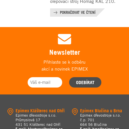
olepovací stroj Homag KAL 210.
POKRAČOVAT VE ČTENÍ
Newsletter
Přihlaste se k odběru
akcí a novinek EPIMEX
ODEBÍRAT
Epimex Klášterec nad Ohří
Epimex Blučina u Brna
Epimex dřevostroje s.r.o.
Epimex dřevostroje s.r.o.
Průmyslová 17
č.p. 701
431 51 Klášterec nad Ohří
664 56 Blučina