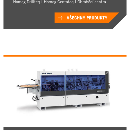
I Homag Drillteq I Homag Centateq I Obráběcí centra
VŠECHNY PRODUKTY