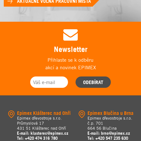
AKTUÁLNĚ VOLNÁ PRACOVNÍ MÍSTA
Newsletter
Přihlaste se k odběru
akcí a novinek EPIMEX
ODEBÍRAT
Epimex Klášterec nad Ohří
Epimex Blučina u Brna
Epimex dřevostroje s.r.o.
Epimex dřevostroje s.r.o.
Průmyslová 17
č.p. 701
431 51 Klášterec nad Ohří
664 56 Blučina
E-mail:
klasterec@epimex.cz
E-mail:
brno@epimex.cz
Tel:
+420 474 316 780
Tel:
+420 547 235 630