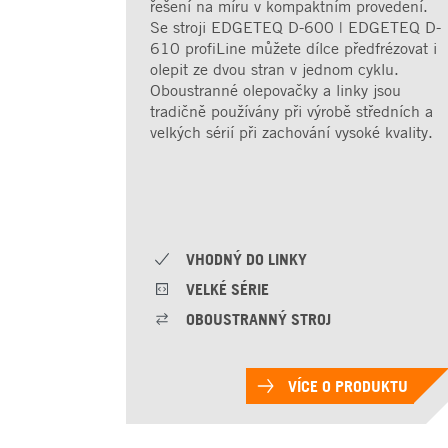
řešení na míru v kompaktním provedení.
Se stroji EDGETEQ D-600 | EDGETEQ D-
610 profiLine můžete dílce předfrézovat i
olepit ze dvou stran v jednom cyklu.
Oboustranné olepovačky a linky jsou
tradičně používány při výrobě středních a
velkých sérií při zachování vysoké kvality.
VHODNÝ DO LINKY
VELKÉ SÉRIE
OBOUSTRANNÝ STROJ
VÍCE O PRODUKTU