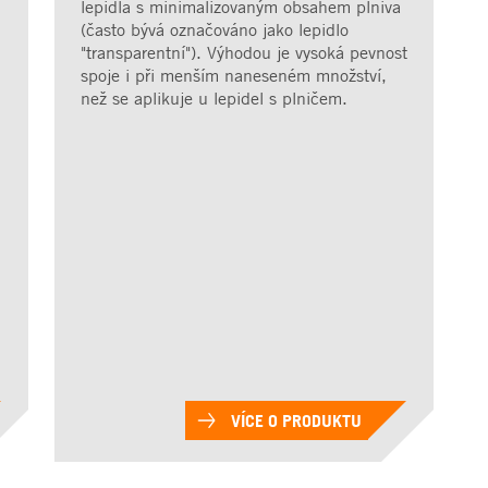
lepidla s minimalizovaným obsahem plniva
(často bývá označováno jako lepidlo
"transparentní"). Výhodou je vysoká pevnost
spoje i při menším naneseném množství,
než se aplikuje u lepidel s plničem.
VÍCE O PRODUKTU