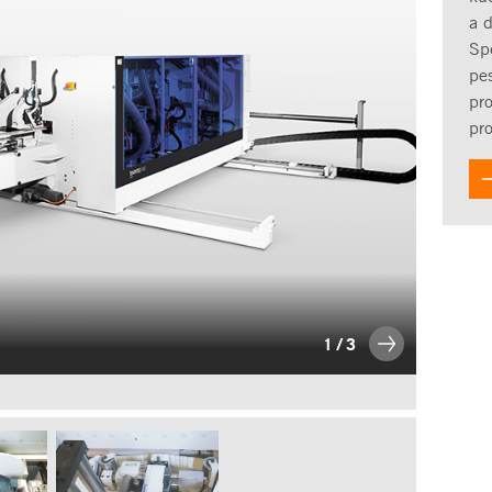
a 
Sp
pes
pro
pr
1
/
3