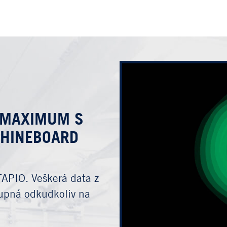
A MAXIMUM S
CHINEBOARD
TAPIO. Veškerá data z
tupná odkudkoliv na