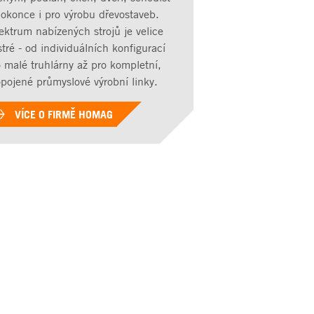
dokonce i pro výrobu dřevostaveb.
ektrum nabízených strojů je velice
tré - od individuálních konfigurací
 malé truhlárny až pro kompletní,
opojené průmyslové výrobní linky.
VÍCE O FIRMĚ HOMAG