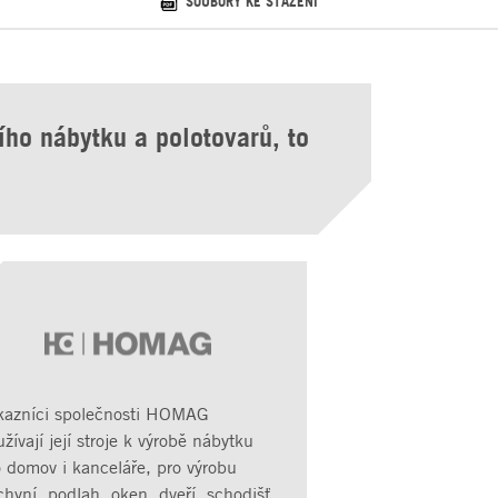
SOUBORY KE STAŽENÍ
ího nábytku a polotovarů, to
kazníci společnosti HOMAG
žívají její stroje k výrobě nábytku
o domov i kanceláře, pro výrobu
hyní, podlah, oken, dveří, schodišť