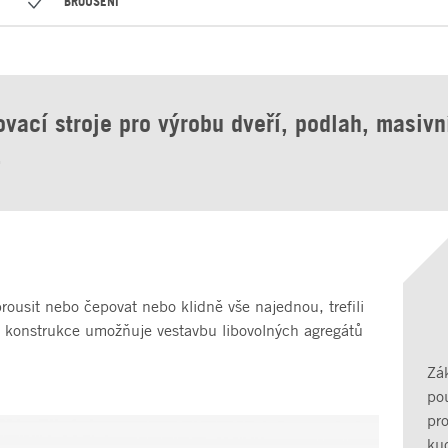
BROUŠENÍ
ovací stroje pro výrobu dveří, podlah, masivn
.
brousit nebo čepovat nebo klidně vše najednou, trefili
á konstrukce umožňuje vestavbu libovolných agregátů
Zá
pou
pr
kuc