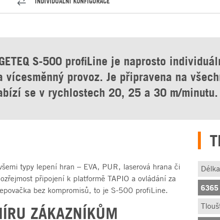
INDIVIDUÁLNÍ KONFIGURACE
ETEQ S-500 profiLine je naprosto individuáln
na vícesměnný provoz. Je připravena na všec
abízí se v rychlostech 20, 25 a 30 m/minutu.
T
všemi typy lepení hran – EVA, PUR, laserová hrana či
Délka
amozřejmost připojení k platformě TAPIO a ovládání za
6365
epovačka bez kompromisů, to je S-500 profiLine.
Tlouš
MÍRU ZÁKAZNÍKŮM