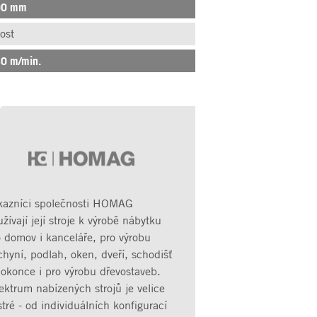
00 mm
ost
30 m/min.
kazníci společnosti HOMAG
žívají její stroje k výrobě nábytku
o domov i kanceláře, pro výrobu
hyní, podlah, oken, dveří, schodišť
dokonce i pro výrobu dřevostaveb.
ektrum nabízených strojů je velice
tré - od individuálních konfigurací