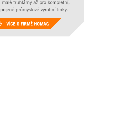
 malé truhlárny až pro kompletní,
opojené průmyslové výrobní linky.
lovací Agregát
VÍCE O FIRMĚ HOMAG