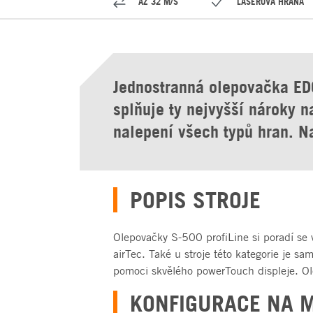
AŽ 32 M/S
LASEROVÁ HRANA
Jednostranná olepovačka EDG
splňuje ty nejvyšší nároky 
nalepení všech typů hran. N
POPIS STROJE
Olepovačky S-500 profiLine si poradí se 
airTec. Také u stroje této kategorie je s
pomoci skvělého powerTouch displeje. Ol
KONFIGURACE NA 