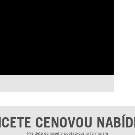
CETE CENOVOU NABÍ
Přejděte do našeho poptávkového formuláře