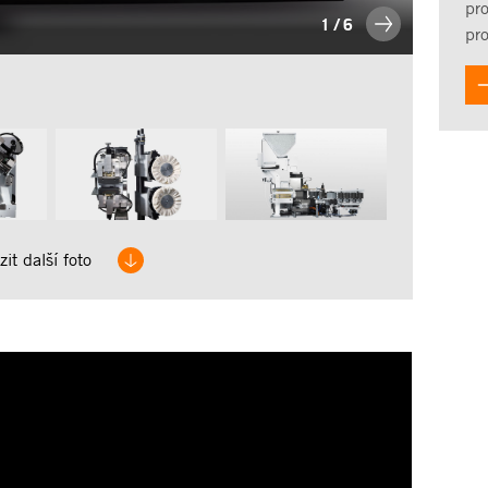
pro
1
/
6
pr
Zaob
it další foto