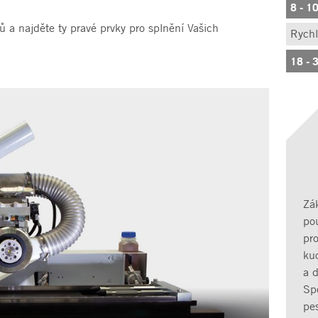
8 - 1
ů a najděte ty pravé prvky pro splnění Vašich
Rychl
18 - 
Zá
pou
pr
kuc
a 
Sp
pes