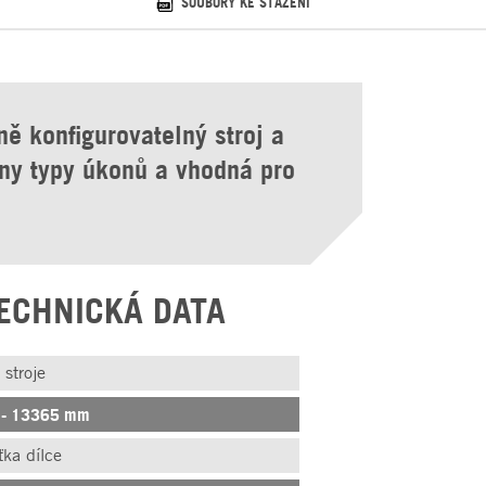
SOUBORY KE STAŽENÍ
ě konfigurovatelný stroj a
hny typy úkonů a vhodná pro
ECHNICKÁ DATA
 stroje
 - 13365 mm
ťka dílce